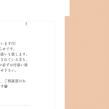
す🙇‍♀️
らせです。
付添いも致します。
案されている方も、
師が必ずお付添い致
任せ下さい。
が、ご相談頂けれ
す😁