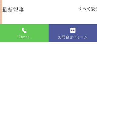
すべて表示
最新記事
Phone
お問合せフォーム
Coccole
(コ
ッコル）
〒278-0035 千葉県野田市中野台３６２－３