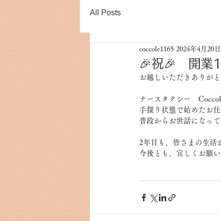
All Posts
coccole1165
2024年4月20日
🎉祝🎉 開業
お越しいただきありがと
ナースタクシー　Cocc
手探り状態で始めたお仕
普段からお世話になって
2年目も、皆さまの生活
今後とも、宜しくお願い
　　　　　　　　　　　