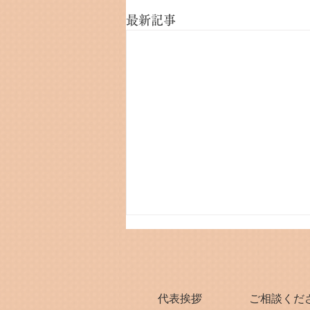
最新記事
🎍謹賀新年🎍
謹んで新年のご挨拶を申し上げま
す。 旧年中は格別のご愛顧を受
代表挨拶
ご相談くだ
け賜わり、 厚く御礼申し上げま