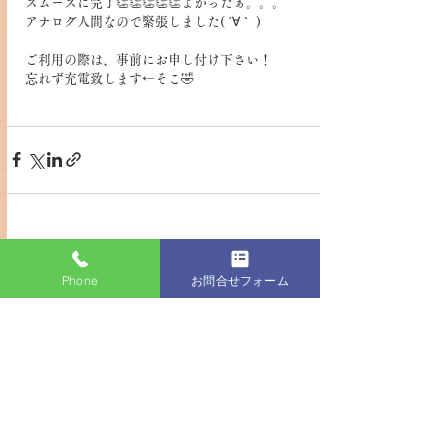
スムーズに完了👏👏👏👏👏よかったぁ。。。
アナログ人間なので緊張しました( ´∀｀ )
ご利用の際は、事前にお申し付け下さい！
忘れず充電致します←そこ🤣
すべて表示
最新記事
Phone
お問合せフォーム